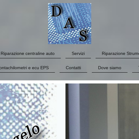
Riparazione centraline auto
Servizi
Riparazione Strume
ontachilometri e ecu EPS
Contatti
Dove siamo