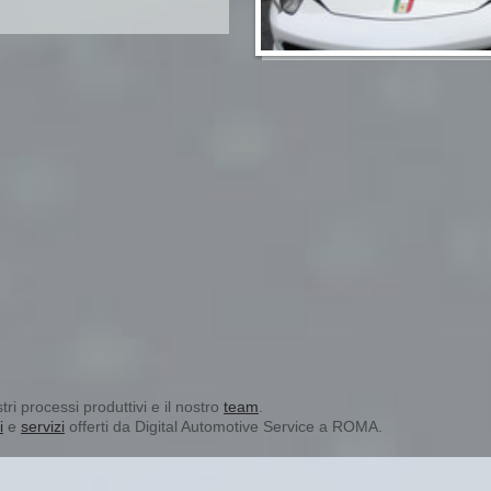
tri processi produttivi e il nostro
team
.
i
e
servizi
offerti da Digital Automotive Service a ROMA.