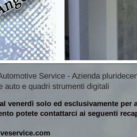
 Automotive Service - Azienda pluridece
e auto e quadri strumenti digitali
 al
venerdì solo ed esclusivamente per
to potete contattarci ai seguenti recap
iveservice.com