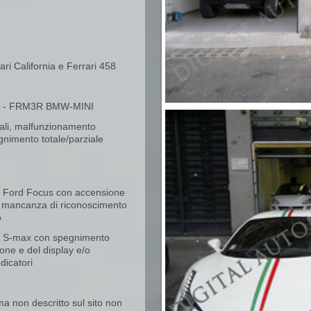
i California e Ferrari 458
II - FRM3R BMW-MINI
tali, malfunzionamento
egnimento totale/parziale
o Ford Focus con accensione
/o mancanza di riconoscimento
o
o S-max con spegnimento
ione e del display e/o
dicatori
ma non descritto sul sito non