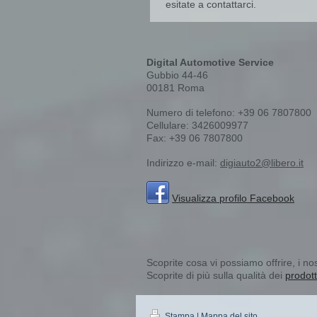
esitate a contattarci.
Digital Automotive Service
Gubbio
44-46
00181
Roma
Numero di telefono:
+39 06 7807800
Cellulare: 3426009977
Fax:
+39 06 7807800
Indirizzo e-mail:
digiauto2@libero.it
Visualizza profilo Facebook
Scoprite cosa vi possiamo offrire, i nos
Scoprite di più sulla qualità dei
prodott
Stampa
|
Mappa del sito