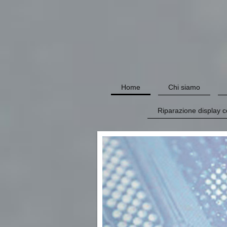
Home
Chi siamo
Riparazione display c