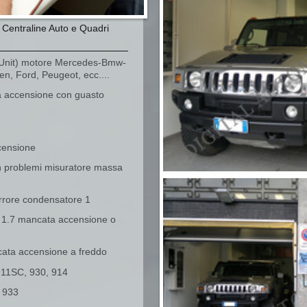
Centraline Auto e Quadri
 Unit) motore Mercedes-Bmw-
n, Ford, Peugeot, ecc....
a accensione con guasto
ccensione
 problemi misuratore massa
errore condensatore 1
l 1.7 mancata accensione o
cata accensione a freddo
911SC, 930, 914
, 933